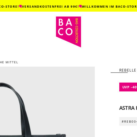
TORE!
VERSANDKOSTENFREI AB 99€!
WILLKOMMEN IM BACO-STORE!
HE MITTEL
REBELLE
UVP -4
ASTRA 
#REB00