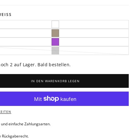
EISS
WEISS
VARIANTE
AUSVERKAUFT
ODER
TAUPE
VARIANTE
NICHT
AUSVERKAUFT
VERFÜGBAR
ODER
LILA
VARIANTE
NICHT
AUSVERKAUFT
VERFÜGBAR
ODER
GRAU
VARIANTE
NICHT
AUSVERKAUFT
VERFÜGBAR
ODER
NICHT
och 2 auf Lager. Bald bestellen.
VERFÜGBAR
IN DEN WARENKORB LEGEN
KEITEN
 und einfache Zahlungsarten.
e Rückgaberecht.