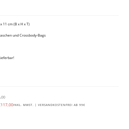
 x 11 cm (B x H x T)
taschen und Crossbody-Bags
Lieferbar!
,00
r
erkaufspreis
€117,00
INKL. MWST. | VERSANDKOSTENFREI AB 99€