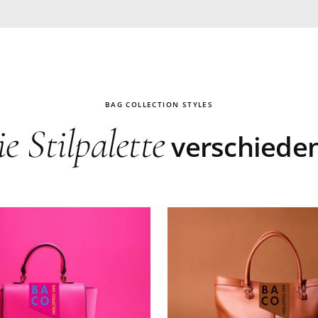
BAG COLLECTION STYLES
ie Stilpalette
verschieden