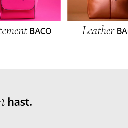
tement
Leather
BACO
BA
n
hast.