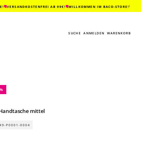
VERSANDKOSTENFREI AB 99€!
WILLKOMMEN IM BACO-STORE!
VERSAND
SUCHE
ANMELDEN
WARENKORB
0%
Handtasche mittel
49-P0001-0004